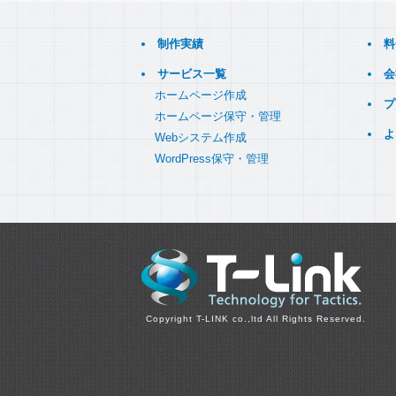
制作実績
料
サービス一覧
会
ホームページ作成
プ
ホームページ保守・管理
よ
Webシステム作成
WordPress保守・管理
Copyright T-LINK co.,ltd All Rights Reserved.