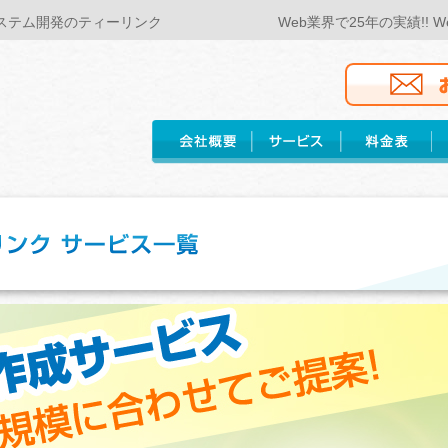
bシステム開発のティーリンク
Web業界で25年の実績!!
ホームページ作成
ホームページ保守･管理
Webシステム作成
WordPress保守・管理